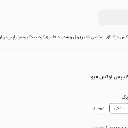
کش مو
کالای شخصی فانتزی
تل و هدبند فانتزی
گردنبند
گیره مو ژاپنی
دربا
لیپس لوکس میو
نگ
مشکی
قهوه ای
بعاد حدودی ۸ سانت