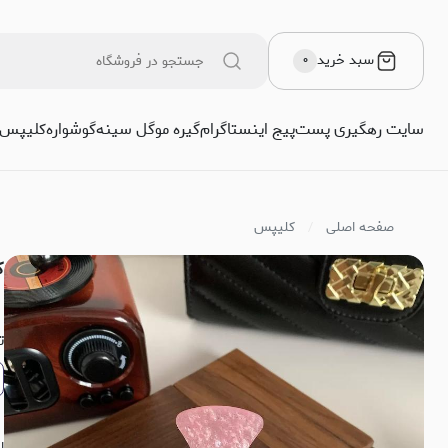
سبد خرید
۰
سایت رهگیری پست
پیج اینستاگرام
گیره مو
گل سینه
گوشواره
کلیپس
صفحه اصلی
کلیپس
ک
ت
ا