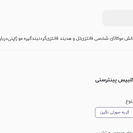
کش مو
کالای شخصی فانتزی
تل و هدبند فانتزی
گردنبند
گیره مو ژاپنی
دربا
لیپس پینترستی
نوع
گربه صورتی نگین
بعاد حدودی به ترتیب