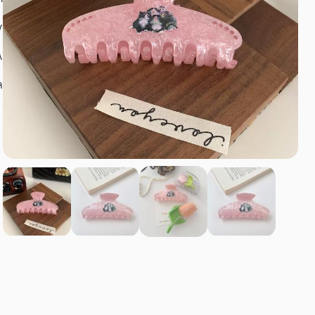
۷
۸
۹ س