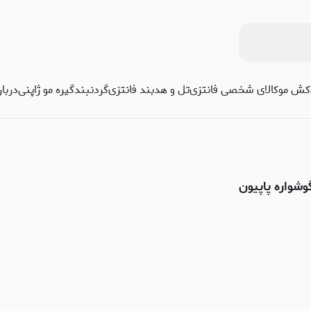
کش مو
کالای شخصی فانتزی
تل و هدبند فانتزی
گردنبند
گیره مو ژاپنی
دربا
وشواره پاپیون